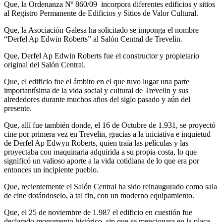
Que, la Ordenanza Nº 860/09 incorpora diferentes edificios y sitios
al Registro Permanente de Edificios y Sitios de Valor Cultural.
Que, la Asociación Galesa ha solicitado se imponga el nombre
“Derfel Ap Edwin Roberts” al Salón Central de Trevelin.
Que, Derfel Ap Edwin Roberts fue el constructor y propietario
original del Salón Central.
Que, el edificio fue el ámbito en el que tuvo lugar una parte
importantísima de la vida social y cultural de Trevelin y sus
alrededores durante muchos años del siglo pasado y aún del
presente.
Que, allí fue también donde, el 16 de Octubre de 1.931, se proyectó
cine por primera vez en Trevelin, gracias a la iniciativa e inquietud
de Derfel Ap Edwyn Roberts, quien traía las películas y las
proyectaba con maquinaria adquirida a su propia costa, lo que
significó un valioso aporte a la vida cotidiana de lo que era por
entonces un incipiente pueblo.
Que, recientemente el Salón Central ha sido reinaugurado como sala
de cine dotándoselo, a tal fin, con un moderno equipamiento.
Que, el 25 de noviembre de 1.987 el edificio en cuestión fue
declarado monumento histórico, sin que se mencionara en la placa