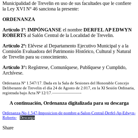
Municipalidad de Trevelin en uso de sus facultades que le confiere
la Ley XVI Nº 46 sanciona la presente:
ORDENANZA
Artículo 1º
:
IMPÓNGANSE
el nombre
DERFEL AP EDWYN
ROBERTS
al Salón Central de la Localidad de Trevelin.
Artículo 2º:
Elévese al Departamento Ejecutivo Municipal y a la
Comisión Evaluadora del Patrimonio Histórico, Cultural y Natural
de Trevelin para su conocimiento.
Artículo 3°:
Regístrese, Comuníquese, Publíquese y Cumplido,
Archívese.
Ordenanza N° 1.547/17. Dada en la Sala de Sesiones del Honorable Concejo
Deliberante de Trevelin el día 24 de Agosto de 2.017, en la XI Sesión Ordinaria,
registrada bajo Acta Nº 12/17.———————-
A continuación, Ordenanza digitalizada para su descarga
Ordenanza-No-1.547-Imposicion-de-nombre-a-Salon-Central-Derfel-Ap-Edwyn-
Roberts-
Descarga
Share