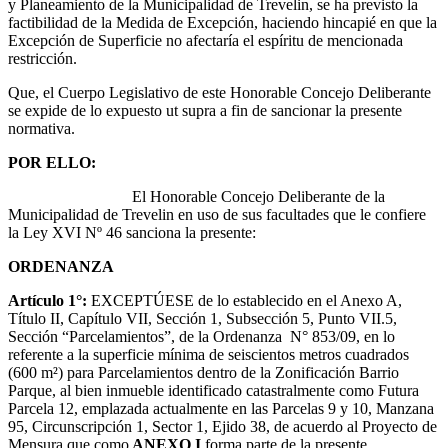
y Planeamiento de la Municipalidad de Trevelin, se ha previsto la
factibilidad de la Medida de Excepción, haciendo hincapié en que la
Excepción de Superficie no afectaría el espíritu de mencionada
restricción.
Que, el Cuerpo Legislativo de este Honorable Concejo Deliberante
se expide de lo expuesto ut supra a fin de sancionar la presente
normativa.
POR ELLO:
El Honorable Concejo Deliberante de la
Municipalidad de Trevelin en uso de sus facultades que le confiere
la Ley XVI Nº 46 sanciona la presente:
ORDENANZA
Artículo 1°:
EXCEPTÚESE de lo establecido en el Anexo A,
Título II, Capítulo VII, Sección 1, Subsección 5, Punto VII.5,
Sección “Parcelamientos”, de la Ordenanza N° 853/09, en lo
referente a la superficie mínima de seiscientos metros cuadrados
(600 m²) para Parcelamientos dentro de la Zonificación Barrio
Parque, al bien inmueble identificado catastralmente como Futura
Parcela 12, emplazada actualmente en las Parcelas 9 y 10, Manzana
95, Circunscripción 1, Sector 1, Ejido 38, de acuerdo al Proyecto de
Mensura que como
ANEXO I
forma parte de la presente.