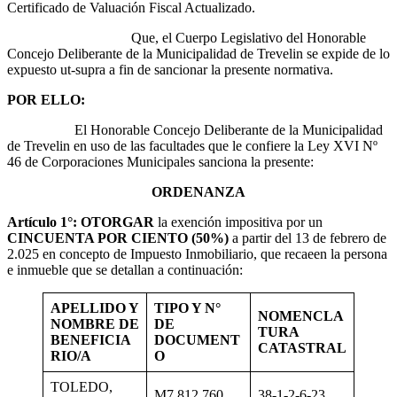
Certificado de Valuación Fiscal Actualizado.
Que, el Cuerpo Legislativo del Honorable
Concejo Deliberante de la Municipalidad de Trevelin se expide de lo
expuesto ut-supra a fin de sancionar la presente normativa.
POR ELLO:
El Honorable Concejo Deliberante de la Municipalidad
de Trevelin en uso de las facultades que le confiere la Ley XVI Nº
46 de Corporaciones Municipales sanciona la presente:
ORDENANZA
Artículo 1°: OTORGAR
la exención impositiva por un
CINCUENTA POR CIENTO (50%)
a partir del 13 de febrero de
2.025 en concepto de Impuesto Inmobiliario, que recaeen la persona
e inmueble que se detallan a continuación:
APELLIDO Y
TIPO Y N°
NOMENCLA
NOMBRE DE
DE
TURA
BENEFICIA
DOCUMENT
CATASTRAL
RIO/A
O
TOLEDO,
M7.812.760
38-1-2-6-23