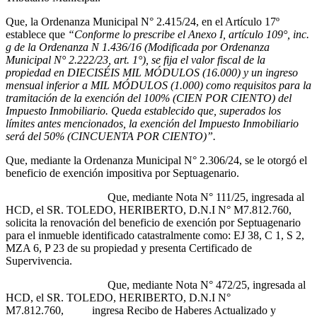
Que, la Ordenanza Municipal N° 2.415/24, en el Artículo 17º
establece que
“Conforme lo prescribe el Anexo I, artículo 109°, inc.
g de la Ordenanza N 1.436/16 (Modificada por Ordenanza
Municipal N° 2.222/23, art. 1°), se fija el valor fiscal de la
propiedad en DIECISÉIS MIL MÓDULOS (16.000) y un ingreso
mensual inferior a MIL MÓDULOS (1.000) como requisitos para la
tramitación de la exención del 100% (CIEN POR CIENTO) del
Impuesto Inmobiliario. Queda establecido que, superados los
límites antes mencionados, la exención del Impuesto Inmobiliario
será del 50% (CINCUENTA POR CIENTO)”.
Que, mediante la Ordenanza Municipal N° 2.306/24, se le otorgó el
beneficio de exención impositiva por Septuagenario.
Que, mediante Nota N° 111/25, ingresada al
HCD, el SR. TOLEDO, HERIBERTO, D.N.I N° M7.812.760,
solicita la renovación del beneficio de exención por Septuagenario
para el inmueble identificado catastralmente como: EJ 38, C 1, S 2,
MZA 6, P 23 de su propiedad y presenta Certificado de
Supervivencia.
Que, mediante Nota N° 472/25, ingresada al
HCD, el SR. TOLEDO, HERIBERTO, D.N.I N°
M7.812.760, ingresa Recibo de Haberes Actualizado y