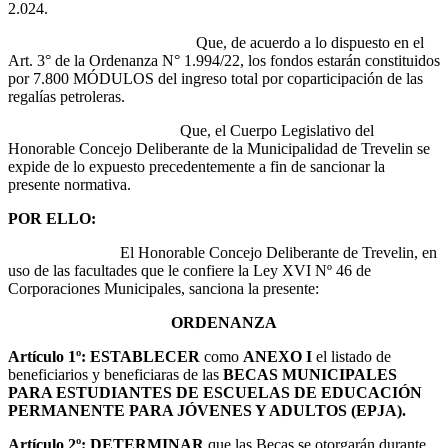
2.024.
Que, de acuerdo a lo dispuesto en el
Art. 3° de la Ordenanza N° 1.994/22, los fondos estarán constituidos
por 7.800 MÓDULOS del ingreso total por coparticipación de las
regalías petroleras.
Que, el Cuerpo Legislativo del
Honorable Concejo Deliberante de la Municipalidad de Trevelin se
expide de lo expuesto precedentemente a fin de sancionar la
presente normativa.
POR ELLO:
El Honorable Concejo Deliberante de Trevelin, en
uso de las facultades que le confiere la Ley XVI Nº 46 de
Corporaciones Municipales, sanciona la presente:
ORDENANZA
Artículo 1º:
ESTABLECER
como
ANEXO I
el listado de
beneficiarios y beneficiaras de las
BECAS MUNICIPALES
PARA ESTUDIANTES DE ESCUELAS DE EDUCACIÓN
PERMANENTE PARA JÓVENES Y ADULTOS (EPJA).
Artículo 2º: DETERMINAR
que las Becas se otorgarán durante