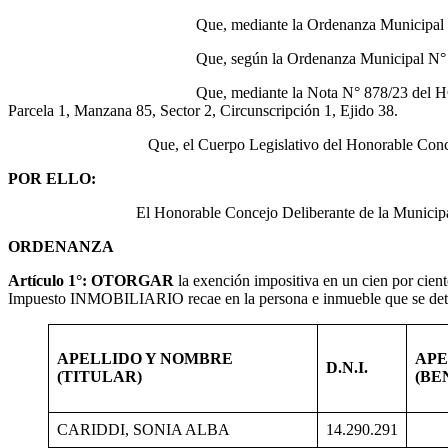
Que, mediante la Ordenanza Municipal N° 2.222/23, se modi
Que, según la Ordenanza Municipal N° 2.241/23, se modif
Que, mediante la Nota N° 878/23 del HCD, CARIDDI, SONIA
Parcela 1, Manzana 85, Sector 2, Circunscripción 1, Ejido 38.
Que, el Cuerpo Legislativo del Honorable Concejo Deliberante
POR ELLO:
El Honorable Concejo Deliberante de la Municipalidad de Treve
ORDENANZA
Artículo 1°: OTORGAR
la exención impositiva en un cien por cien
Impuesto INMOBILIARIO recae en la persona e inmueble que se deta
APELLIDO Y NOMBRE
APE
D.N.I.
(TITULAR)
(BE
CARIDDI, SONIA ALBA
14.290.291