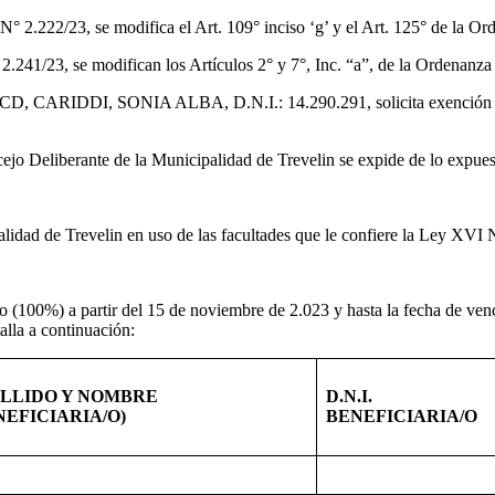
fica el Art. 109° inciso ‘g’ y el Art. 125° de la Ordenanza
ican los Artículos 2° y 7°, Inc. “a”, de la Ordenanza Mu
 ALBA, D.N.I.: 14.290.291, solicita exención impositiva 
 de la Municipalidad de Trevelin se expide de lo expuesto ut-s
lin en uso de las facultades que le confiere la Ley XVI Nº 46 
to (100%) a partir del 15 de noviembre de 2.023 y hasta la fecha de ve
lla a continuación:
LLIDO Y NOMBRE
D.N.I.
NEFICIARIA/O)
BENEFICIARIA/O