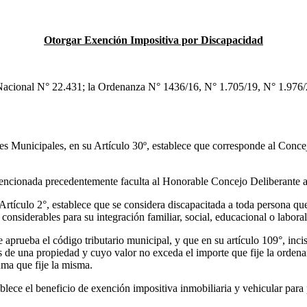
Otorgar Exención Impositiva por Discapacidad
 N° 22.431; la Ordenanza N° 1436/16, N° 1.705/19, N° 1.976/21, 
Artículo 30º, establece que corresponde al Concejo Deliberan
emente faculta al Honorable Concejo Deliberante a legisla
e que se considera discapacitada a toda persona que padezca 
onsiderables para su integración familiar, social, educacional o laboral
butario municipal, y que en su artículo 109°, inciso “G”, es
 de una propiedad y cuyo valor no exceda el importe que fije la ordena
ma que fije la misma.
e exención impositiva inmobiliaria y vehicular para personas