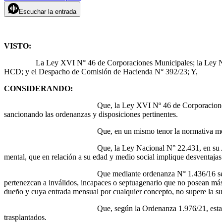
Escuchar la entrada
VISTO:
La Ley XVI N° 46 de Corporaciones Municipales; la Ley Nacional
HCD; y el Despacho de Comisión de Hacienda N° 392/23; Y,
CONSIDERANDO:
Que, la Ley XVI Nº 46 de Corporaciones Municipales, en su 
sancionando las ordenanzas y disposiciones pertinentes.
Que, en un mismo tenor la normativa mencionada precedent
Que, la Ley Nacional N° 22.431, en su Artículo 2°, establec
mental, que en relación a su edad y medio social implique desventajas c
Que mediante ordenanza N° 1.436/16 se aprueba el código tri
pertenezcan a inválidos, incapaces o septuagenario que no posean más
dueño y cuya entrada mensual por cualquier concepto, no supere la su
Que, según la Ordenanza 1.976/21, establece el beneficio d
trasplantados.