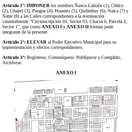
Artículo 1°: IMPONER
los nombres Ñanco Lahuén (1), Chilco
(2), Chapel (3), Pangue (4), Huautro (5), Quilimbay (6), Nalca (7) y
Natre (8) a las Calles correspondientes a la nominación
catastralmente “Circunscripción 01, Sector 03, Chacra 6, Parcela 2,
Sector 1”, que como
ANEXO I
y
ANEXO II
forman parte
integrante de la presente.
Artículo 2°: ELEVAR
al Poder Ejecutivo Municipal para su
implementación y efectos correspondientes.
Artículo 3°:
Regístrese, Comuníquese, Publíquese y Cumplido,
Archívese.
ANEXO I