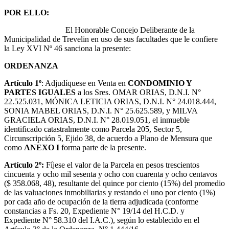
POR ELLO:
El Honorable Concejo Deliberante de la
Municipalidad de Trevelin en uso de sus facultades que le confiere
la Ley XVI Nº 46 sanciona la presente:
ORDENANZA
Artículo 1º
: Adjudíquese en Venta en
CONDOMINIO Y
PARTES IGUALES
a los Sres. OMAR ORIAS, D.N.I. N°
22.525.031, MÓNICA LETICIA ORIAS, D.N.I. N° 24.018.444,
SONIA MABEL ORIAS, D.N.I. N° 25.625.589, y MILVA
GRACIELA ORIAS, D.N.I. N° 28.019.051, el inmueble
identificado catastralmente como Parcela 205, Sector 5,
Circunscripción 5, Ejido 38, de acuerdo a Plano de Mensura que
como
ANEXO I
forma parte de la presente.
Artículo 2º:
Fíjese el valor de la Parcela en pesos trescientos
cincuenta y ocho mil sesenta y ocho con cuarenta y ocho centavos
($ 358.068, 48), resultante del quince por ciento (15%) del promedio
de las valuaciones inmobiliarias y restando el uno por ciento (1%)
por cada año de ocupación de la tierra adjudicada (conforme
constancias a Fs. 20, Expediente N° 19/14 del H.C.D. y
Expediente N° 58.310 del I.A.C.), según lo establecido en el