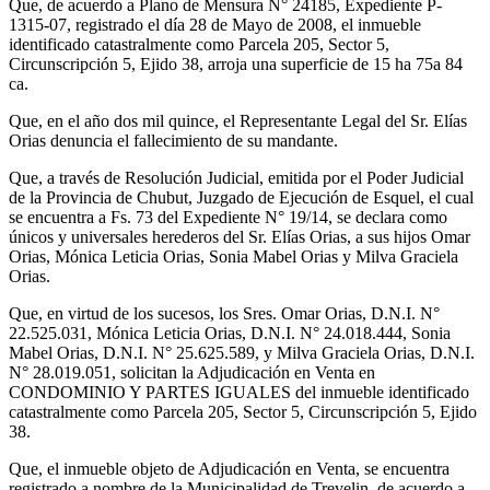
Que, de acuerdo a Plano de Mensura N° 24185, Expediente P-
1315-07, registrado el día 28 de Mayo de 2008, el inmueble
identificado catastralmente como Parcela 205, Sector 5,
Circunscripción 5, Ejido 38, arroja una superficie de 15 ha 75a 84
ca.
Que, en el año dos mil quince, el Representante Legal del Sr. Elías
Orias denuncia el fallecimiento de su mandante.
Que, a través de Resolución Judicial, emitida por el Poder Judicial
de la Provincia de Chubut, Juzgado de Ejecución de Esquel, el cual
se encuentra a Fs. 73 del Expediente N° 19/14, se declara como
únicos y universales herederos del Sr. Elías Orias, a sus hijos Omar
Orias, Mónica Leticia Orias, Sonia Mabel Orias y Milva Graciela
Orias.
Que, en virtud de los sucesos, los Sres. Omar Orias, D.N.I. N°
22.525.031, Mónica Leticia Orias, D.N.I. N° 24.018.444, Sonia
Mabel Orias, D.N.I. N° 25.625.589, y Milva Graciela Orias, D.N.I.
N° 28.019.051, solicitan la Adjudicación en Venta en
CONDOMINIO Y PARTES IGUALES del inmueble identificado
catastralmente como Parcela 205, Sector 5, Circunscripción 5, Ejido
38.
Que, el inmueble objeto de Adjudicación en Venta, se encuentra
registrado a nombre de la Municipalidad de Trevelin, de acuerdo a